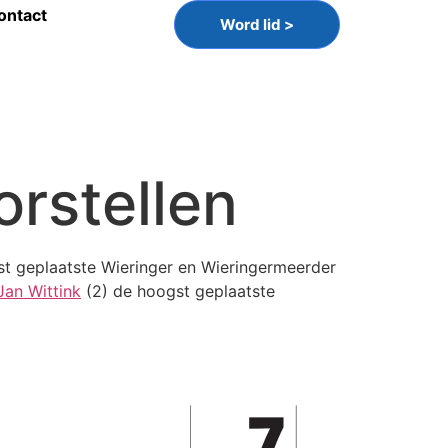
ontact
Word lid >
orstellen
st geplaatste Wieringer en Wieringermeerder
an Wittink
(2) de hoogst geplaatste