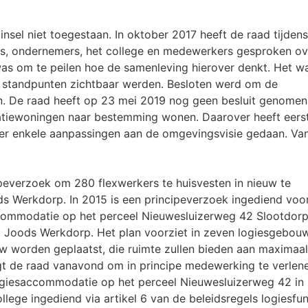
nsel niet toegestaan. In oktober 2017 heeft de raad tijdens
s, ondernemers, het college en medewerkers gesproken ov
was om te peilen hoe de samenleving hierover denkt. Het w
e standpunten zichtbaar werden. Besloten werd om de
hten. De raad heeft op 23 mei 2019 nog geen besluit genomen
atiewoningen naar bestemming wonen. Daarover heeft eers
er enkele aanpassingen aan de omgevingsvisie gedaan. Va
peverzoek om 280 flexwerkers te huisvesten in nieuw te
 Werkdorp. In 2015 is een principeverzoek ingediend voo
ccommodatie op het perceel Nieuwesluizerweg 42 Slootdorp
 Joods Werkdorp. Het plan voorziet in zeven logiesgebou
uw worden geplaatst, die ruimte zullen bieden aan maximaal
agt de raad vanavond om in principe medewerking te verlen
ogiesaccommodatie op het perceel Nieuwesluizerweg 42 in
llege ingediend via artikel 6 van de beleidsregels logiesfu