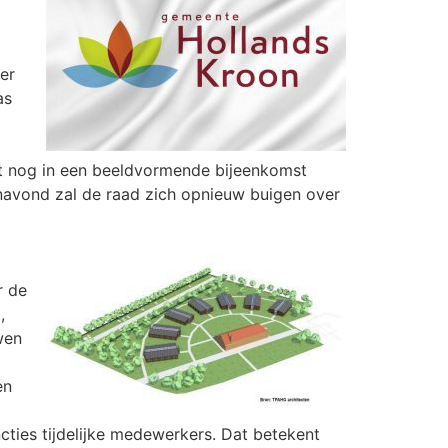
er
as
t nog in een beeldvormende bijeenkomst
navond zal de raad zich opnieuw buigen over
r de
,
wen
en
ncties tijdelijke medewerkers. Dat betekent