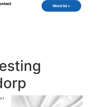
ontact
Word lid >
esting
dorp
ert