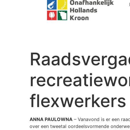
Raadsverga
recreatiewo
flexwerkers
ANNA PAULOWNA
– Vanavond is er een raa
over een tweetal oordeelsvormende onderwer