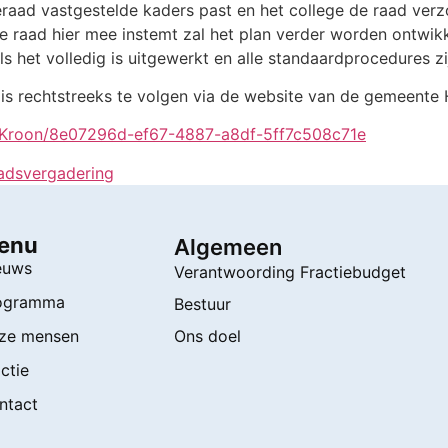
eraad vastgestelde kaders past en het college de raad ver
de raad hier mee instemt zal het plan verder worden ontwik
ls het volledig is uitgewerkt en alle standaardprocedures z
is rechtstreeks te volgen via de website van de gemeente 
ndsKroon/8e07296d-ef67-4887-a8df-5ff7c508c71e
adsvergadering
enu
Algemeen
euws
Verantwoording Fractiebudget
ogramma
Bestuur
ze mensen
Ons doel
ctie
ntact