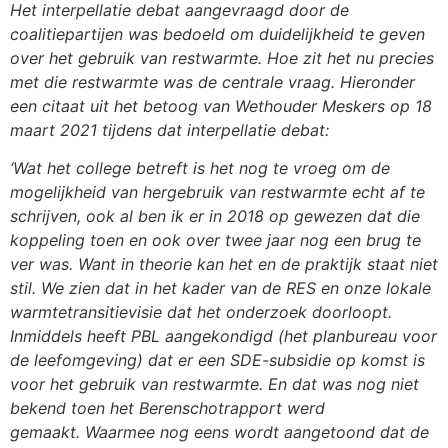
Het interpellatie debat aangevraagd door de
coalitiepartijen was bedoeld om duidelijkheid te geven
over het gebruik van restwarmte. Hoe zit het nu precies
met die restwarmte was de centrale vraag.
Hieronder
een citaat uit het betoog van Wethouder Meskers op 18
maart 2021 tijdens dat
interpellatie debat:
‘Wat het college betreft is het nog te vroeg om de
mogelijkheid van hergebruik van restwarmte echt
af te
schrijven, ook al ben ik er in 2018 op gewezen dat die
koppeling toen en ook over twee jaar nog
een brug te
ver was. Want in theorie kan het en de praktijk staat niet
stil. We zien dat in het kader
van de RES en onze lokale
warmtetransitievisie dat het onderzoek doorloopt.
Inmiddels heeft PBL
aangekondigd (het planbureau voor
de leefomgeving) dat er een SDE-subsidie op komst is
voor het
gebruik van restwarmte. En dat was nog niet
bekend toen het Berenschotrapport werd
gemaakt.
Waarmee nog eens wordt aangetoond dat de