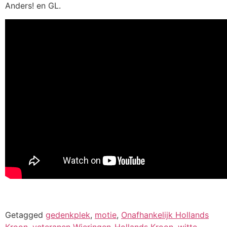
Anders! en GL.
Getagged
gedenkplek
,
motie
,
Onafhankelijk Hollands
Kroon
,
veteranen Wieringen-Hollands Kroon
,
witte