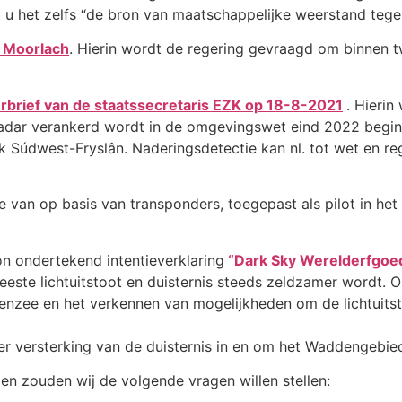
 u het zelfs “de bron van maatschappelijke weerstand tege
 Moorlach
. Hierin wordt de regering gevraagd om binnen 
brief van de staatssecretaris EZK op 18-8-2021
. Hieri
radar verankerd wordt in de omgevingswet eind 2022 begin
k Súdwest-Fryslân. Naderingsdetectie kan nl. tot wet en re
 van op basis van transponders, toegepast als pilot in het
n ondertekend intentieverklaring
“Dark Sky Werelderfgo
este lichtuitstoot en duisternis steeds zeldzamer wordt. On
enzee en het verkennen van mogelijkheden om de lichtuits
er versterking van de duisternis in en om het Waddengebie
en zouden wij de volgende vragen willen stellen: