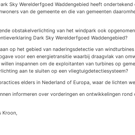
et Dark Sky Werelderfgoed Waddengebied heeft ondertekend 
e inwoners van de gemeente en die van gemeenten daaromhe
dende obstakelverlichting van het windpark ook opgenomen
tentieverklaring Dark Sky Werelderfgoed Waddengebied?
gedaan op het gebied van naderingsdetectie van windturbi
 opgave voor een energietransitie waarbij draagvlak van o
 te willen inspannen om de exploitanten van turbines op g
ichting aan te sluiten op een vliegtuigdetectiesysteem?
t practices elders in Nederland of Europa, waar de lichten w
unnen informeren over vorderingen en ontwikkelingen rond
s Kroon,