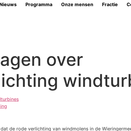
Nieuws
Programma
Onze mensen
Fractie
C
ragen over
lichting windtur
turbines
ing
u dat de rode verlichting van windmolens in de Wieringerm