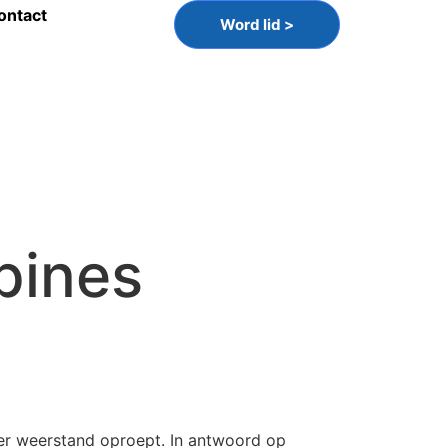
ontact
Word lid >
bines
eer weerstand oproept. In antwoord op