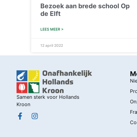
Bezoek aan brede school Op
de Elft
LEES MEER >
12 april 2022
M
Ni
Pr
Samen sterk voor Hollands
On
Kroon
Fra
Co