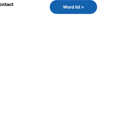
ontact
Word lid >