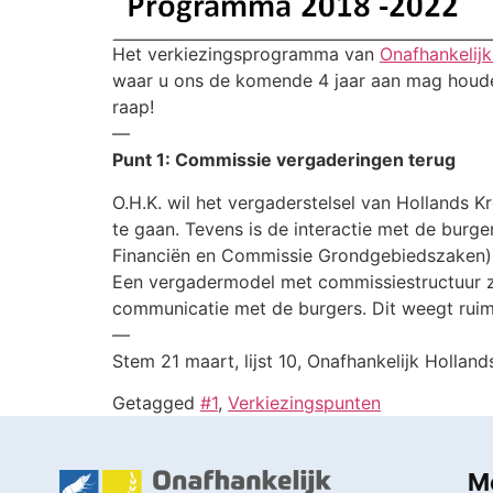
Het verkiezingsprogramma van
Onafhankelij
waar u ons de komende 4 jaar aan mag houden
raap!
—
Punt 1: Commissie vergaderingen terug
O.H.K. wil het vergaderstelsel van Hollands 
te
gaan. Tevens is de interactie met de burg
Financiën en Commissie Grondgebiedszaken),
Een vergadermodel met commissiestructuur zal
communicatie met de burgers. Dit weegt ruim
—
Stem 21 maart, lijst 10, Onafhankelijk Hollan
Getagged
#1
,
Verkiezingspunten
M