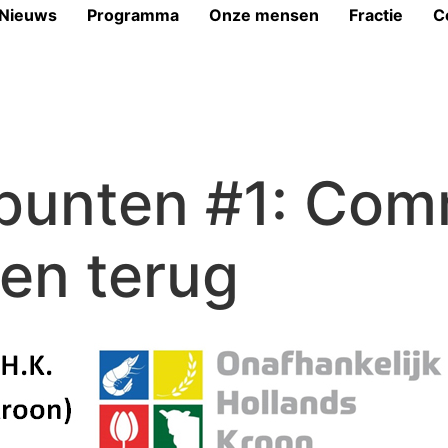
Nieuws
Programma
Onze mensen
Fractie
C
punten #1: Com
en terug