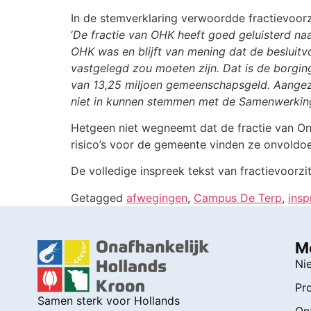
In de stemverklaring verwoordde fractievoorzi
‘
De fractie van OHK heeft goed geluisterd naa
OHK was en blijft van mening dat de besluit
vastgelegd zou moeten zijn. Dat is de borgi
van 13,25 miljoen gemeenschapsgeld. Aangezie
niet in kunnen stemmen met de Samenwerki
Hetgeen niet wegneemt dat de fractie van Ona
risico’s voor de gemeente vinden ze onvoldo
De volledige inspreek tekst van fractievoorzi
Getagged
afwegingen
,
Campus De Terp
,
insp
M
Ni
Pr
Samen sterk voor Hollands