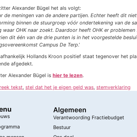
tter Alexander Bügel het als volgt:
r de meningen van de andere partijen. Echter heeft dit ni
vorming binnen de stuurgroep vóór ondertekening van de 
ng waar OHK naar zoekt. Daardoor heeft OHK er problemen
n dit één van de drie punten is in het voorgestelde besluit
ngsovereenkomst Campus De Terp
.’
fhankelijk Hollands Kroon positief staat tegenover het pla
ende afgedekt.
tter Alexander Bügel is
hier te lezen
.
reek tekst
,
stel dat het je eigen geld was
,
stemverklaring
enu
Algemeen
euws
Verantwoording Fractiebudget
ogramma
Bestuur