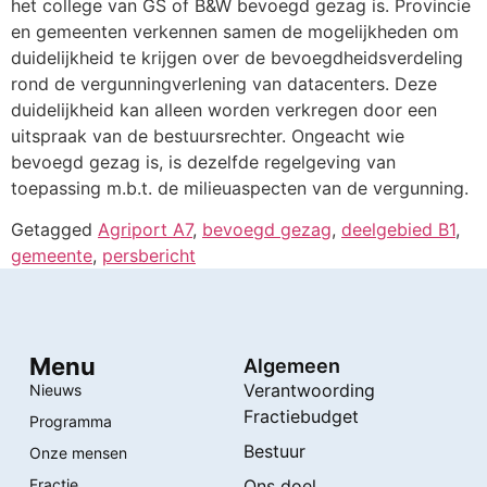
het college van GS of B&W bevoegd gezag is. Provincie
en gemeenten verkennen samen de mogelijkheden om
duidelijkheid te krijgen over de bevoegdheidsverdeling
rond de vergunningverlening van datacenters. Deze
duidelijkheid kan alleen worden verkregen door een
uitspraak van de bestuursrechter. Ongeacht wie
bevoegd gezag is, is dezelfde regelgeving van
toepassing m.b.t. de milieuaspecten van de vergunning.
Getagged
Agriport A7
,
bevoegd gezag
,
deelgebied B1
,
gemeente
,
persbericht
Menu
Algemeen
Verantwoording
Nieuws
Fractiebudget
Programma
Bestuur
Onze mensen
Fractie
Ons doel