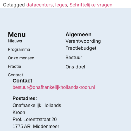
Getagged
datacenters
,
leges
,
Schriftelijke vragen
Menu
Algemeen
Verantwoording
Nieuws
Fractiebudget
Programma
Bestuur
Onze mensen
Fractie
Ons doel
Contact
Contact
bestuur@onafhankelijkhollandskroon.nl
Postadres:
Onafhankelijk Hollands
Kroon
Prof. Lorentzstraat 20
1775 AR Middenmeer