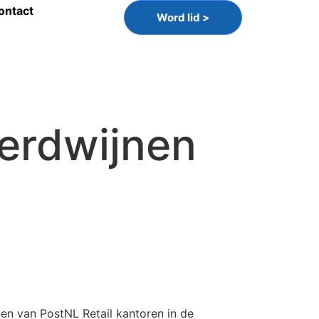
ontact
Word lid >
verdwijnen
en van PostNL Retail kantoren in de