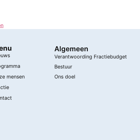
en
enu
Algemeen
euws
Verantwoording Fractiebudget
ogramma
Bestuur
ze mensen
Ons doel
ctie
ntact