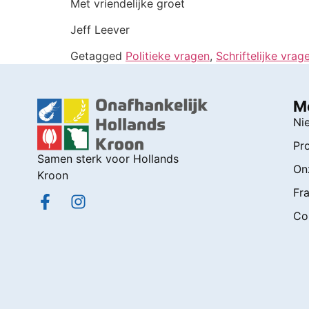
Met vriendelijke groet
Jeff Leever
Getagged
Politieke vragen
,
Schriftelijke vrag
M
Ni
Pr
Samen sterk voor Hollands
On
Kroon
Fra
Co