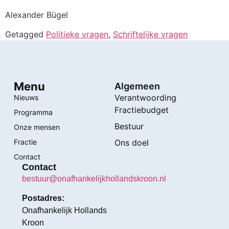
Alexander Bügel
Getagged
Politieke vragen
,
Schriftelijke vragen
Menu
Algemeen
Verantwoording
Nieuws
Fractiebudget
Programma
Bestuur
Onze mensen
Fractie
Ons doel
Contact
Contact
bestuur@onafhankelijkhollandskroon.nl
Postadres:
Onafhankelijk Hollands
Kroon