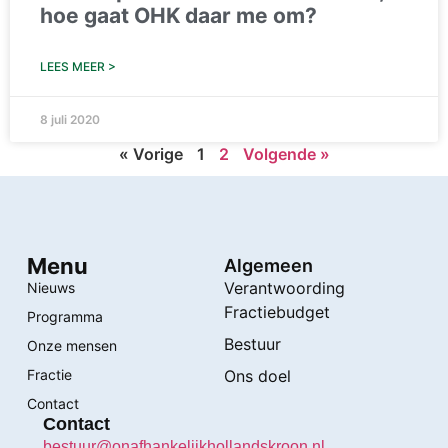
hoe gaat OHK daar me om?
LEES MEER >
8 juli 2020
« Vorige
1
2
Volgende »
Menu
Algemeen
Verantwoording
Nieuws
Fractiebudget
Programma
Bestuur
Onze mensen
Fractie
Ons doel
Contact
Contact
bestuur@onafhankelijkhollandskroon.nl